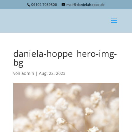
06102 7039306
mail@danielahoppe.de
daniela-hoppe_hero-img-
bg
von
admin
|
Aug. 22, 2023