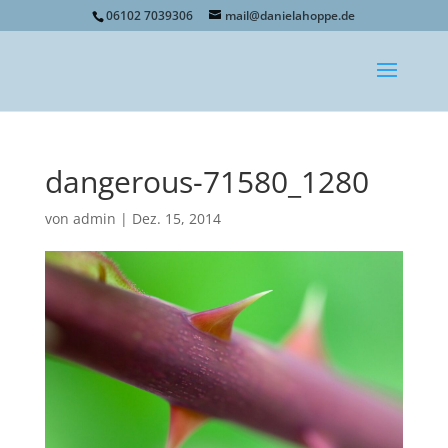
06102 7039306
mail@danielahoppe.de
dangerous-71580_1280
von
admin
|
Dez. 15, 2014