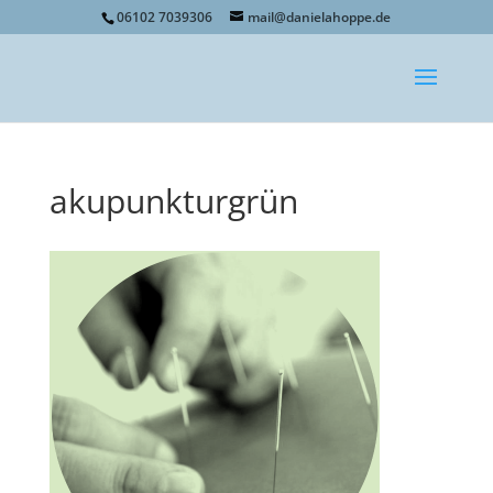
06102 7039306
mail@danielahoppe.de
akupunkturgrün