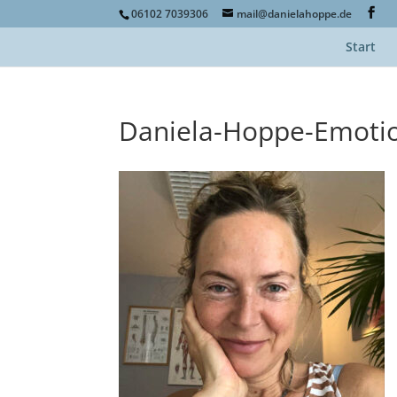
06102 7039306
mail@danielahoppe.de
Start
Daniela-Hoppe-Emoti